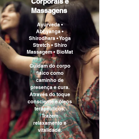
Corporais e
Massagens
Ayurveda •
Abhyanga •
Shirodhara • Yoga
Stretch • Shiro
Massagem • BioMat
Cuidam do corpo
físico como
caminho de
presença e cura.
Através do toque
consciente e óleos
terapêuticos.
Trazem
relaxamento e
vitalidade.