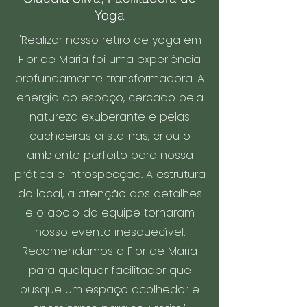
Yoga
"Realizar nosso retiro de yoga em
Flor de Maria foi uma experiência
profundamente transformadora. A
energia do espaço, cercado pela
natureza exuberante e pelas
cachoeiras cristalinas, criou o
ambiente perfeito para nossa
prática e introspecção. A estrutura
do local, a atenção aos detalhes
e o apoio da equipe tornaram
nosso evento inesquecível.
Recomendamos a Flor de Maria
para qualquer facilitador que
busque um espaço acolhedor e