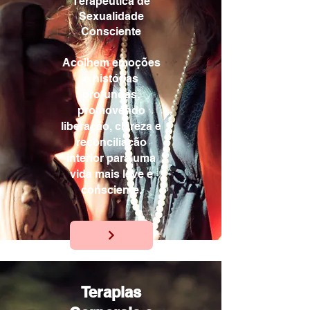
Terapêutica de
Sexualidade
Consciente
Acolhem emoções
e histórias
profundas,
promovendo
liberação, clareza e
reconciliação
interior para uma
vida mais leve e
consciente.
Terapias