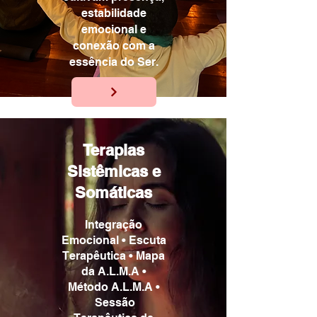
estabilidade
emocional e
conexão com a
essência do Ser.
Terapias
Sistêmicas e
Somáticas
Integração
Emocional • Escuta
Terapêutica • Mapa
da A.L.M.A •
Método A.L.M.A •
Sessão