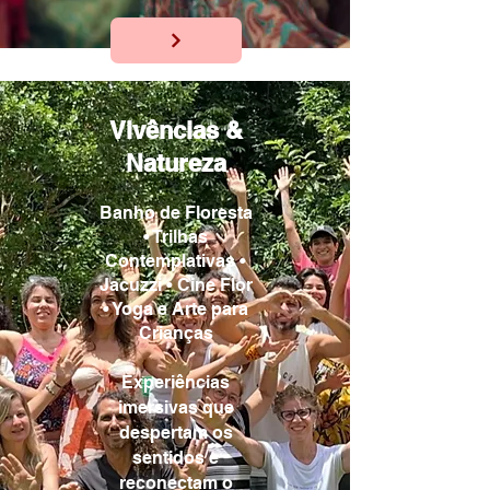
Vivências &
Natureza
Banho de Floresta
• Trilhas
Contemplativas •
Jacuzzi • Cine Flor
• Yoga e Arte para
Crianças
Experiências
imersivas que
despertam os
sentidos e
reconectam o