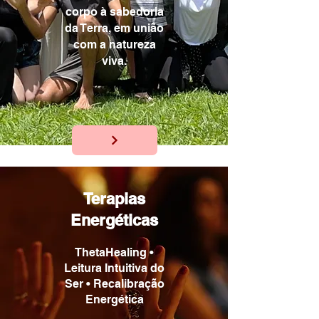
corpo à sabedoria
da Terra, em união
com a natureza
viva.
Terapias
Energéticas
ThetaHealing •
Leitura Intuitiva do
Ser • Recalibração
Energética