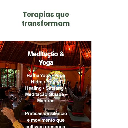
Terapias que
transformam
Meditação &
Yoga
Hatha Yoga • Yoga
Nidra • Sound
Healing • Satsang •
Meditação Guiada •
Mantras
Práticas de silêncio
e movimento que
cultivam presença,