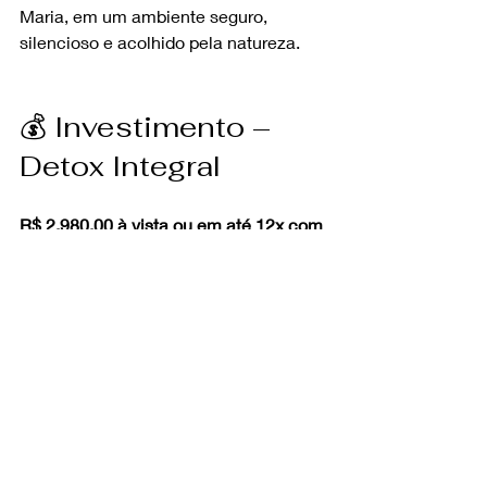
Maria, em um ambiente seguro, 
silencioso e acolhido pela natureza.
💰 Investimento – 
Detox Integral
R$ 2.980,00 à vista ou em até 12x com 
juros do cartão
🌿 Como agendar 
seu Detox Integral
👉 
Fale com a Flor de Maria
Renovar o corpo é reacender a vida 
que habita em você.